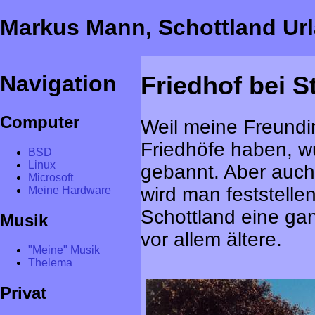
Markus Mann, Schottland Ur
Navigation
Friedhof bei St
Computer
Weil meine Freundin
Friedhöfe haben, w
BSD
Linux
gebannt. Aber auch
Microsoft
wird man feststellen
Meine Hardware
Schottland eine g
Musik
vor allem ältere.
"Meine" Musik
Thelema
Privat